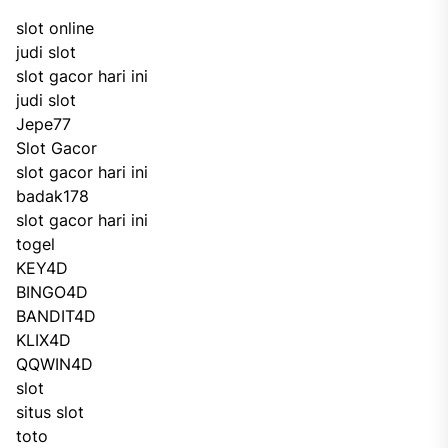
slot online
judi slot
slot gacor hari ini
judi slot
Jepe77
Slot Gacor
slot gacor hari ini
badak178
slot gacor hari ini
togel
KEY4D
BINGO4D
BANDIT4D
KLIX4D
QQWIN4D
slot
situs slot
toto