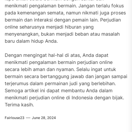
menikmati pengalaman bermain. Jangan terlalu fokus
pada kemenangan semata, namun nikmati juga proses
bermain dan interaksi dengan pemain lain. Perjudian
online seharusnya menjadi hiburan yang
menyenangkan, bukan menjadi beban atau masalah
baru dalam hidup Anda.
Dengan mengingat hal-hal di atas, Anda dapat
menikmati pengalaman bermain perjudian online
secara lebih aman dan nyaman. Selalu ingat untuk
bermain secara bertanggung jawab dan jangan sampai
terjerumus dalam permainan judi yang berlebihan.
Semoga artikel ini dapat membantu Anda dalam
menikmati perjudian online di Indonesia dengan bijak.
Terima kasih.
Fairlouse23
June 28, 2024