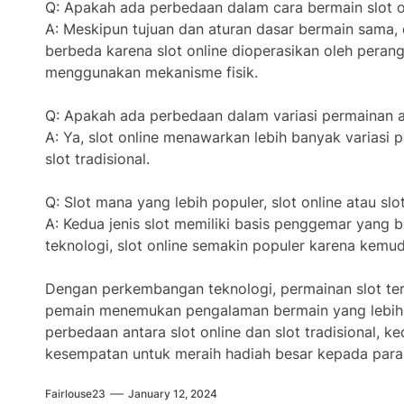
Q: Apakah ada perbedaan dalam cara bermain slot onl
A: Meskipun tujuan dan aturan dasar bermain sama, c
berbeda karena slot online dioperasikan oleh perang
menggunakan mekanisme fisik.
Q: Apakah ada perbedaan dalam variasi permainan ant
A: Ya, slot online menawarkan lebih banyak variasi 
slot tradisional.
Q: Slot mana yang lebih populer, slot online atau slot
A: Kedua jenis slot memiliki basis penggemar yang 
teknologi, slot online semakin populer karena kemud
Dengan perkembangan teknologi, permainan slot t
pemain menemukan pengalaman bermain yang lebih
perbedaan antara slot online dan slot tradisional,
kesempatan untuk meraih hadiah besar kepada para
Fairlouse23
January 12, 2024