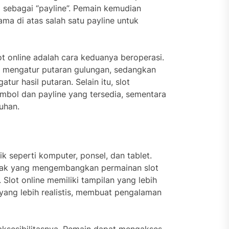
l sebagai “payline”. Pemain kemudian
a di atas salah satu payline untuk
ot online adalah cara keduanya beroperasi.
k mengatur putaran gulungan, sedangkan
ur hasil putaran. Selain itu, slot
imbol dan payline yang tersedia, sementara
ruhan.
ik seperti komputer, ponsel, dan tablet.
unak yang mengembangkan permainan slot
Slot online memiliki tampilan yang lebih
yang lebih realistis, membuat pengalaman