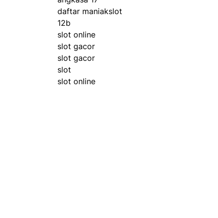
daftar maniakslot
12b
slot online
slot gacor
slot gacor
slot
slot online