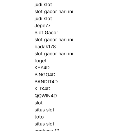
judi slot
slot gacor hari ini
judi slot
Jepe77
Slot Gacor
slot gacor hari ini
badak178
slot gacor hari ini
togel
KEY4D
BINGO4D
BANDIT4D
KLIX4D
QQWIN4D
slot
situs slot
toto
situs slot
angkasa 17