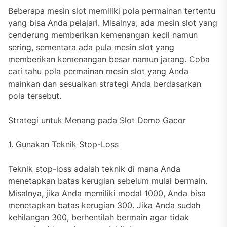
Beberapa mesin slot memiliki pola permainan tertentu
yang bisa Anda pelajari. Misalnya, ada mesin slot yang
cenderung memberikan kemenangan kecil namun
sering, sementara ada pula mesin slot yang
memberikan kemenangan besar namun jarang. Coba
cari tahu pola permainan mesin slot yang Anda
mainkan dan sesuaikan strategi Anda berdasarkan
pola tersebut.
Strategi untuk Menang pada Slot Demo Gacor
1. Gunakan Teknik Stop-Loss
Teknik stop-loss adalah teknik di mana Anda
menetapkan batas kerugian sebelum mulai bermain.
Misalnya, jika Anda memiliki modal 1000, Anda bisa
menetapkan batas kerugian 300. Jika Anda sudah
kehilangan 300, berhentilah bermain agar tidak