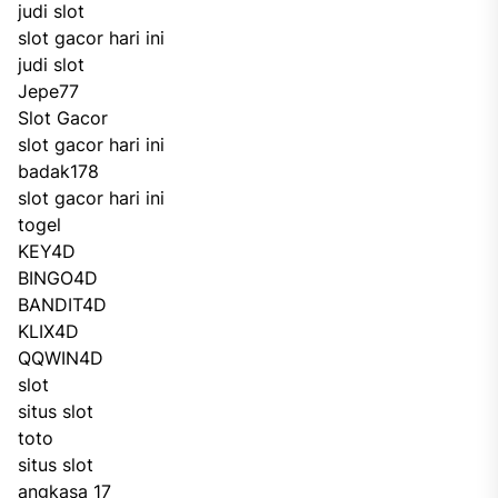
judi slot
slot gacor hari ini
judi slot
Jepe77
Slot Gacor
slot gacor hari ini
badak178
slot gacor hari ini
togel
KEY4D
BINGO4D
BANDIT4D
KLIX4D
QQWIN4D
slot
situs slot
toto
situs slot
angkasa 17