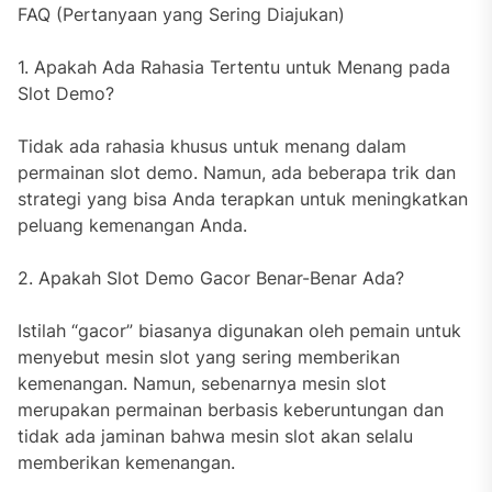
FAQ (Pertanyaan yang Sering Diajukan)
1. Apakah Ada Rahasia Tertentu untuk Menang pada
Slot Demo?
Tidak ada rahasia khusus untuk menang dalam
permainan slot demo. Namun, ada beberapa trik dan
strategi yang bisa Anda terapkan untuk meningkatkan
peluang kemenangan Anda.
2. Apakah Slot Demo Gacor Benar-Benar Ada?
Istilah “gacor” biasanya digunakan oleh pemain untuk
menyebut mesin slot yang sering memberikan
kemenangan. Namun, sebenarnya mesin slot
merupakan permainan berbasis keberuntungan dan
tidak ada jaminan bahwa mesin slot akan selalu
memberikan kemenangan.