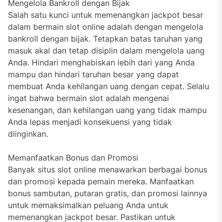
Mengelola Bankroll dengan Bijak
Salah satu kunci untuk memenangkan jackpot besar
dalam bermain slot online adalah dengan mengelola
bankroll dengan bijak. Tetapkan batas taruhan yang
masuk akal dan tetap disiplin dalam mengelola uang
Anda. Hindari menghabiskan lebih dari yang Anda
mampu dan hindari taruhan besar yang dapat
membuat Anda kehilangan uang dengan cepat. Selalu
ingat bahwa bermain slot adalah mengenai
kesenangan, dan kehilangan uang yang tidak mampu
Anda lepas menjadi konsekuensi yang tidak
diinginkan.
Memanfaatkan Bonus dan Promosi
Banyak situs slot online menawarkan berbagai bonus
dan promosi kepada pemain mereka. Manfaatkan
bonus sambutan, putaran gratis, dan promosi lainnya
untuk memaksimalkan peluang Anda untuk
memenangkan jackpot besar. Pastikan untuk