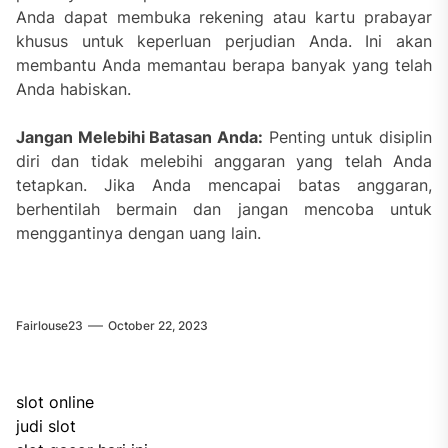
Anda dapat membuka rekening atau kartu prabayar
khusus untuk keperluan perjudian Anda. Ini akan
membantu Anda memantau berapa banyak yang telah
Anda habiskan.
Jangan Melebihi Batasan Anda:
Penting untuk disiplin
diri dan tidak melebihi anggaran yang telah Anda
tetapkan. Jika Anda mencapai batas anggaran,
berhentilah bermain dan jangan mencoba untuk
menggantinya dengan uang lain.
Fairlouse23
October 22, 2023
slot online
judi slot