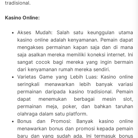
tradisional.
Kasino Online:
Akses Mudah: Salah satu keunggulan utama
kasino online adalah kenyamanan. Pemain dapat
mengakses permainan kapan saja dan di mana
saja asalkan mereka memiliki koneksi internet. Ini
sangat cocok bagi mereka yang ingin bermain
dari kenyamanan rumah mereka sendiri.
Varietas Game yang Lebih Luas: Kasino online
seringkali menawarkan lebih banyak variasi
permainan daripada kasino tradisional. Pemain
dapat menemukan berbagai mesin slot,
permainan meja, poker, dan bahkan taruhan
olahraga dalam satu platform.
Bonus dan Promosi: Banyak kasino online
menawarkan bonus dan promosi kepada pemain
baru dan yang sudah ada. Ini termasuk bonus